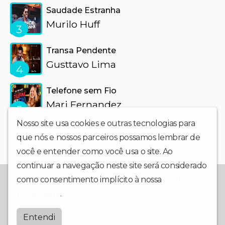
Saudade Estranha
Murilo Huff
3
Transa Pendente
Gusttavo Lima
4
Telefone sem Fio
Mari Fernandez
5
Nosso site usa cookies e outras tecnologias para
que nós e nossos parceiros possamos lembrar de
você e entender como você usa o site. Ao
continuar a navegação neste site será considerado
Web rádio da cidade de Guarabira-PB, com programação
como consentimento implícito à nossa
política de
diversificada
privacidade
.
SofestaFM
Entendi