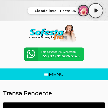
Cidade love - Parte 04
Fale conosco via Whatsapp:
+55 (83) 99607-6145
MENU
Transa Pendente