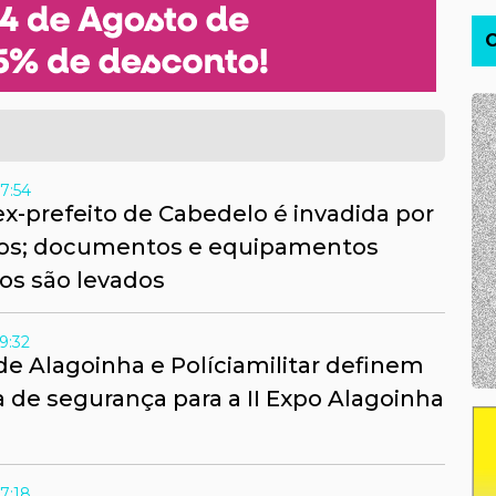
7:54
ex-prefeito de Cabedelo é invadida por
sos; documentos e equipamentos
cos são levados
9:32
de Alagoinha e Políciamilitar definem
de segurança para a II Expo Alagoinha
7:18