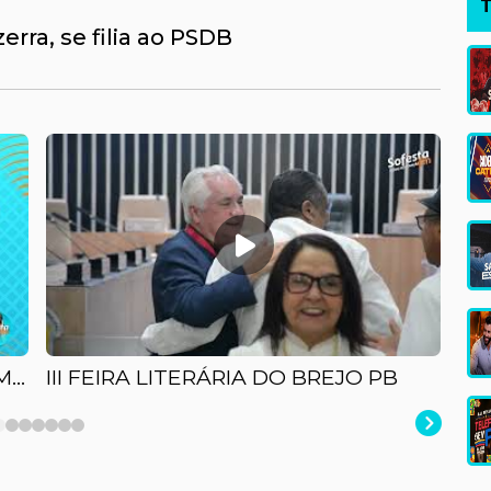
T
rra, se filia ao PSDB
AO VIVO - CAFÉ E NOTÍCIAS, COM MICHELE MARQUES E JUKA MARTINS - 12/11/2025
III FEIRA LITERÁRIA DO BREJO PB