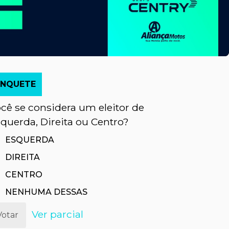
ENQUETE
cê se considera um eleitor de
querda, Direita ou Centro?
ESQUERDA
DIREITA
CENTRO
EXECDAY do Colégio Executivo de Guarabira
Revivendo
NENHUMA DESSAS
Ver parcial
Votar