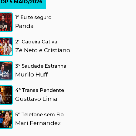
OP 5 MAIO/2026
1º Eu te seguro
Panda
2º Cadeira Cativa
Zé Neto e Cristiano
3º Saudade Estranha
Murilo Huff
4º Transa Pendente
Gusttavo Lima
POSSE DOS NOVOS MEMBROS DA ACADEMIA GUARABIRENSE DE LETRAS E ARTES
JESAB 202
5º Telefone sem Fio
Mari Fernandez