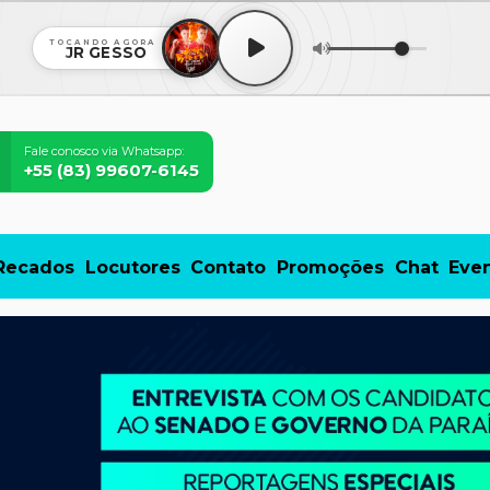
TOCANDO AGORA
JR GESSO
Fale conosco via Whatsapp:
+55 (83) 99607-6145
Recados
Locutores
Contato
Promoções
Chat
Eve