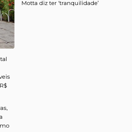
Motta diz ter ‘tranquilidade’ sobre hot
tal
veis
 R$
as,
a
como