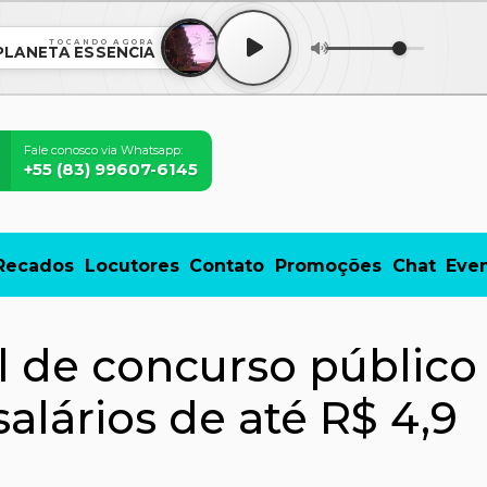
TOCANDO AGORA
PLANETA ESSÊNCIA
Fale conosco via Whatsapp:
+55 (83) 99607-6145
Recados
Locutores
Contato
Promoções
Chat
Eve
al de concurso público
alários de até R$ 4,9