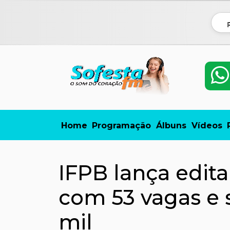
Home
Programação
Álbuns
Vídeos
IFPB lança edit
com 53 vagas e s
mil