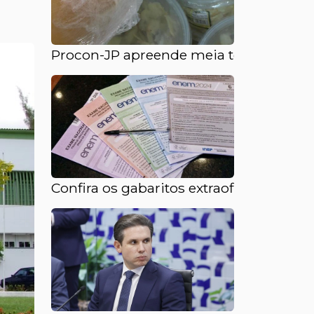
Procon-JP apreende meia tonelada de
Confira os gabaritos extraoficiais do 